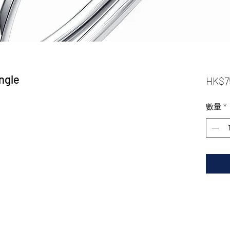
ngle
HK$7
數量
*