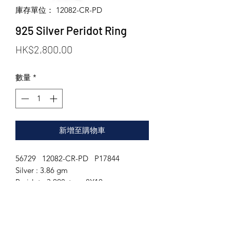
庫存單位： 12082-CR-PD
925 Silver Peridot Ring
價
HK$2,800.00
格
數量
*
新增至購物車
56729 12082-CR-PD P17844
Silver : 3.86 gm
Peridot : 3.028ct 8X10mm
White Topaz : 0.902ct