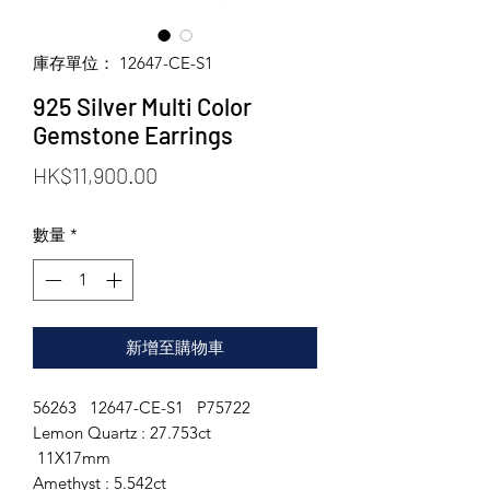
庫存單位： 12647-CE-S1
925 Silver Multi Color
Gemstone Earrings
價
HK$11,900.00
格
數量
*
新增至購物車
56263 12647-CE-S1 P75722
Lemon Quartz : 27.753ct
11X17mm
Amethyst : 5.542ct