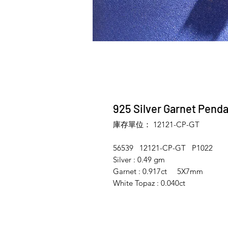
925 Silver Garnet Pend
庫存單位： 12121-CP-GT
56539 12121-CP-GT P1022
Silver : 0.49 gm
Garnet : 0.917ct 5X7mm
White Topaz : 0.040ct