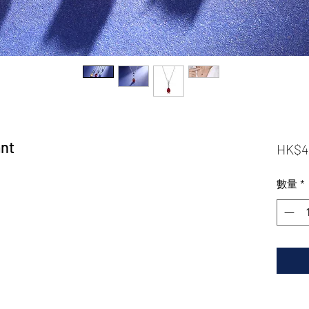
ant
HK$4
數量
*