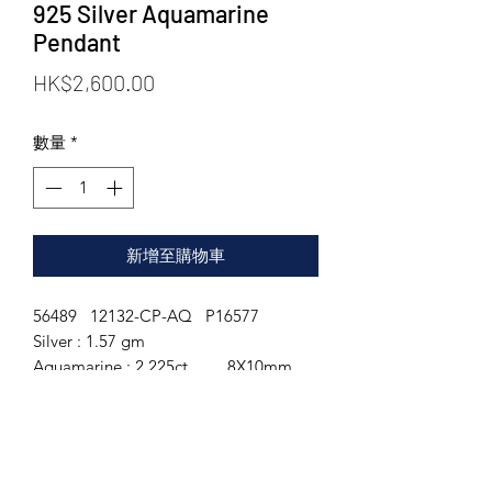
925 Silver Aquamarine
Pendant
價
HK$2,600.00
格
數量
*
新增至購物車
56489 12132-CP-AQ P16577
Silver : 1.57 gm
Aquamarine : 2.225ct 8X10mm
White Topaz : 0.508ct