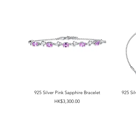
快速瀏覽
925 Silver Pink Sapphire Bracelet
925 Si
價格
HK$3,300.00