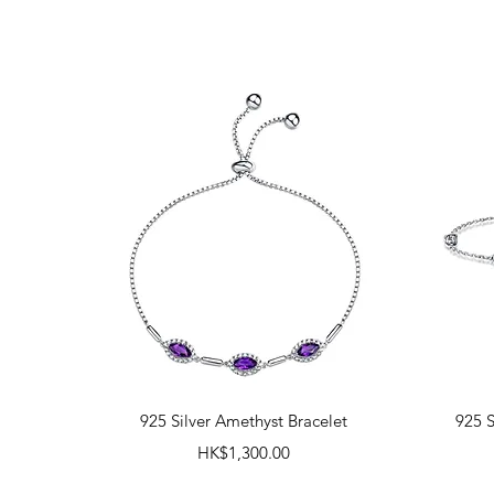
快速瀏覽
925 Silver Amethyst Bracelet
925 S
價格
HK$1,300.00