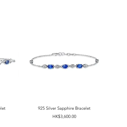
快速瀏覽
let
925 Silver Sapphire Bracelet
價格
HK$3,600.00