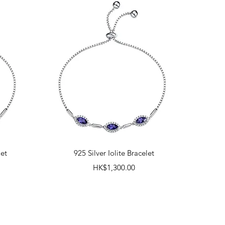
快速瀏覽
let
925 Silver Iolite Bracelet
價格
HK$1,300.00